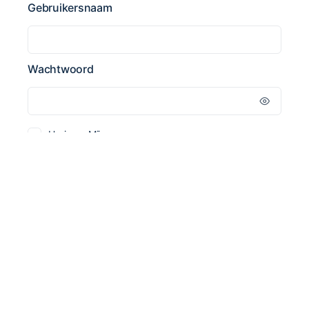
Gebruikersnaam
Wachtwoord
Herinner Mij
© 2026 - Mooa Opleidingen
Door
Symblings Digital Marketing