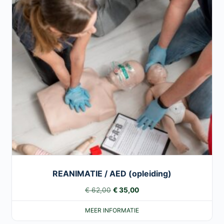
REANIMATIE / AED (opleiding)
Oorspronkelijke
Huidige
€
62,00
€
35,00
prijs
prijs
MEER INFORMATIE
was:
is: