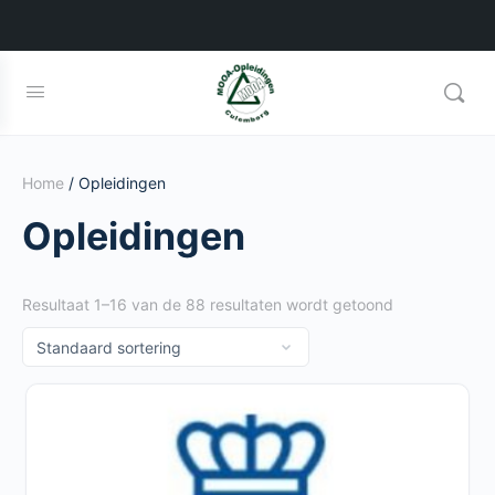
Home
/ Opleidingen
Opleidingen
Resultaat 1–16 van de 88 resultaten wordt getoond