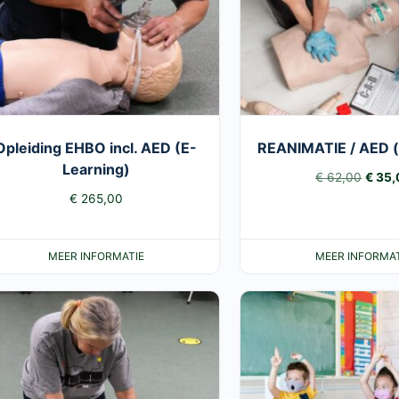
Opleiding EHBO incl. AED (E-
REANIMATIE / AED (
Learning)
Oorsp
€
62,00
€
35,
€
265,00
prijs
was:
€ 62,
MEER INFORMATIE
MEER INFORMAT