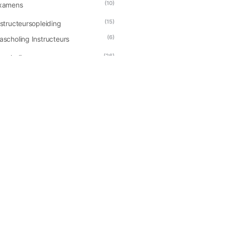
(10)
xamens
(15)
nstructeursopleiding
(6)
ascholing Instructeurs
(26)
ascholing
(30)
pleiding
(15)
orkshop
(5)
EANIMATIE
(3)
EAMBUILDING
(6)
ERHUUR
(16)
ERKOOP
(5)
pelmateriaal
(2)
rainingsmateriaal