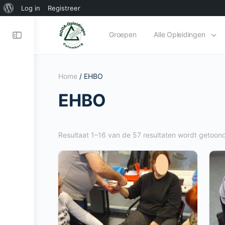
Over
Log in
Registreer
WordPress
Toggle
Groepen
Alle Opleidingen
Side
Panel
Home
/ EHBO
EHBO
Resultaat 1–16 van de 57 resultaten wordt getoon