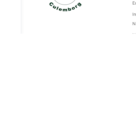
E
I
N
N
O
W
R
T
V
V
s
t