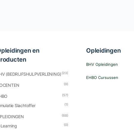
pleidingen en
Opleidingen
roducten
BHV Opleidingen
(23)
HV (BEDRIJFSHULPVERLENING)
EHBO Cursussen
(9)
OCENTEN
(57)
HBO
(1)
imulatie Slachtoffer
(88)
PLEIDINGEN
(0)
-Learning