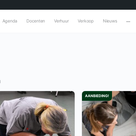
Agenda
Docenten
Verhuur
Verkoop
Nieuws
Mor
opti
d
AANBIEDING!