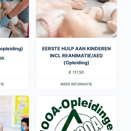
opleiding)
EERSTE HULP AAN KINDEREN
INCL REANIMATIE/AED
ronkelijke
Huidige
00
(Opleiding)
prijs
€
117,50
is:
00.
€ 35,00.
IE
MEER INFORMATIE