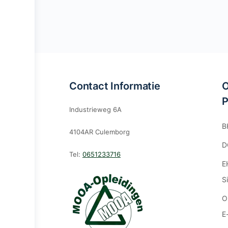
Contact Informatie
O
P
Industrieweg 6A
B
4104AR Culemborg
D
Tel:
0651233716
E
S
O
E