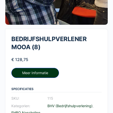
BEDRIJFSHULPVERLENER
MOOA (8)
€
128,75
Meer Informatie
SPECIFICATIES
SKU:
115
Kategorien:
BHV (Bedrijfshulpverlening)
,
EHBO
,
Nascholing