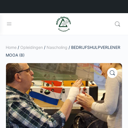
Home
/
Opleidingen
/
Nascholing
/ BEDRIJFSHULPVERLENER
MOOA (8)