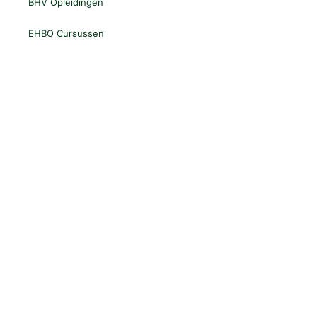
BHV Opleidingen
EHBO Cursussen
Log In
Gebruikersnaam
Wachtwoord
Herinner Mij