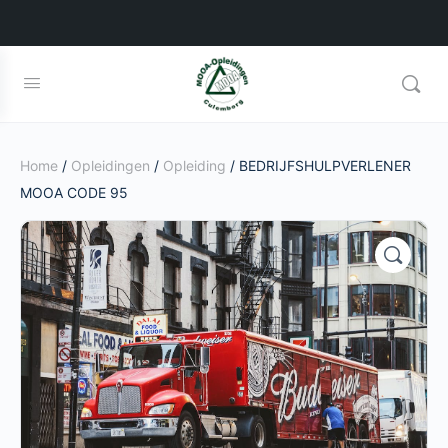
Home
/
Opleidingen
/
Opleiding
/ BEDRIJFSHULPVERLENER
MOOA CODE 95