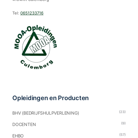
Tel:
0651233716
Opleidingen en Producten
(23)
BHV (BEDRIJFSHULPVERLENING)
(9)
DOCENTEN
(57)
EHBO