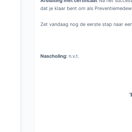
Afsluiting met certificaat
Na het succesv
dat je klaar bent om als Preventiemedew
Zet vandaag nog de eerste stap naar een
Nascholing:
n.v.t.
‘