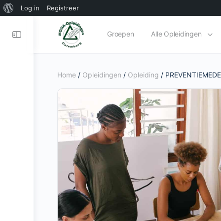
Log in
Registreer
Groepen
Alle Opleidingen
Home
/
Opleidingen
/
Opleiding
/ PREVENTIEMEDE