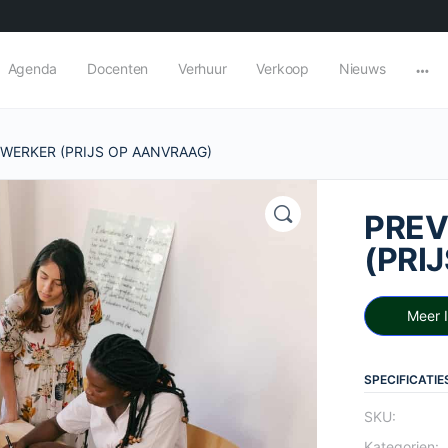
Agenda
Docenten
Verhuur
Verkoop
Nieuws
WERKER (PRIJS OP AANVRAAG)
PRE
(PRI
Meer 
SPECIFICATIE
SKU:
Kategorien: