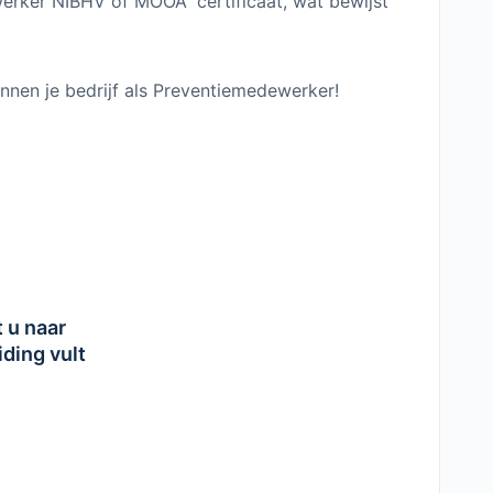
erker NIBHV of MOOA” certificaat, wat bewijst
nnen je bedrijf als Preventiemedewerker!
t u naar
iding vult