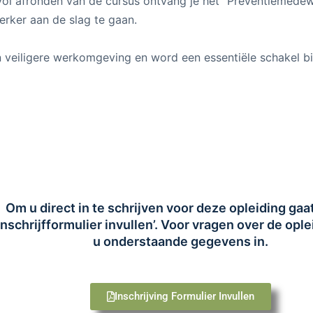
ol afronden van de cursus ontvang je het “Preventiemedew
erker aan de slag te gaan.
 veiligere werkomgeving en word een essentiële schakel bi
Om u direct in te schrijven voor deze opleiding gaa
Inschrijfformulier invullen’. Voor vragen over de ople
u onderstaande gegevens in.
Inschrijving Formulier Invullen