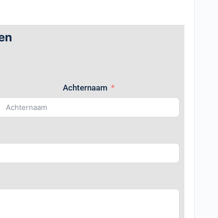
en
Achternaam