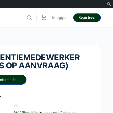
Registreer
Inloggen
VENTIEMEDEWERKER
JS OP AANVRAAG)
Informatie
S
22
BHV (Bedrijfshulpverlening)
,
Opleiding