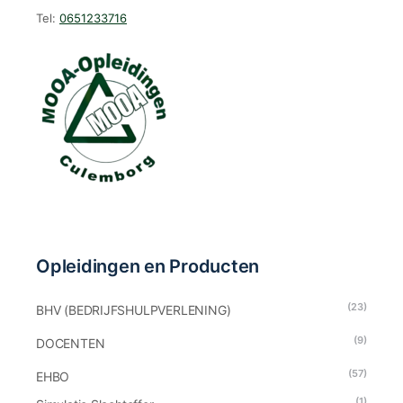
Tel:
0651233716
Opleidingen en Producten
(23)
BHV (BEDRIJFSHULPVERLENING)
(9)
DOCENTEN
(57)
EHBO
(1)