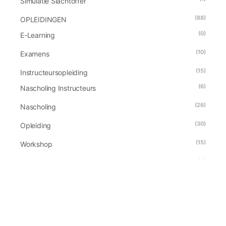
Simulatie Slachtoffer
(88)
OPLEIDINGEN
(0)
E-Learning
(10)
Examens
(15)
Instructeursopleiding
(6)
Nascholing Instructeurs
(26)
Nascholing
(30)
Opleiding
(15)
Workshop
(5)
REANIMATIE
(3)
TEAMBUILDING
(6)
VERHUUR
(16)
VERKOOP