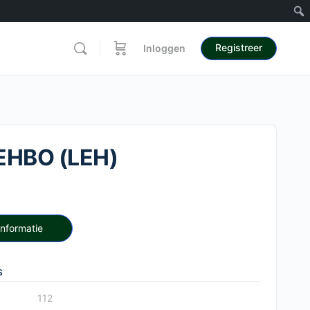
Registreer
Inloggen
EHBO (LEH)
Informatie
S
112