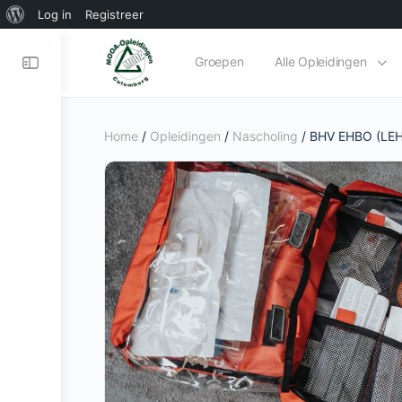
Log in
Registreer
Groepen
Alle Opleidingen
Home
/
Opleidingen
/
Nascholing
/ BHV EHBO (LEH