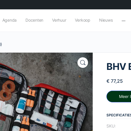
Agenda
Docenten
Verhuur
Verkoop
Nieuws
)
BHV 
€
77,25
Meer 
SPECIFICATIE
SKU: