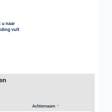
t u naar
iding vult
en
Achternaam