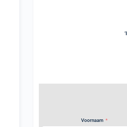
‘
Voornaam