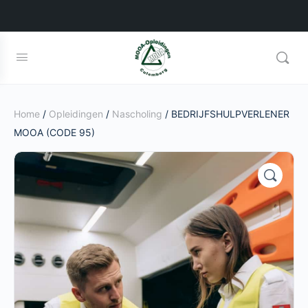
Home
/
Opleidingen
/
Nascholing
/ BEDRIJFSHULPVERLENER
MOOA (CODE 95)