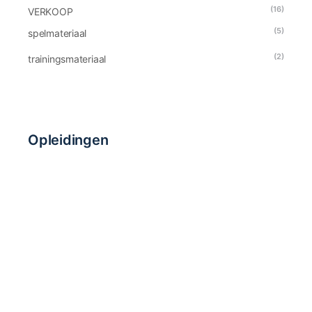
(16)
VERKOOP
(5)
spelmateriaal
(2)
trainingsmateriaal
Opleidingen
BHV Opleidingen
EHBO Cursussen
Log In
Gebruikersnaam