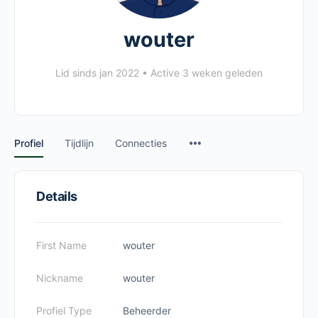
wouter
Lid sinds jan 2022
•
Active 3 weken geleden
Menu
Profiel
Tijdlijn
Connecties
Items
Details
First Name
wouter
Nickname
wouter
Profiel Type
Beheerder