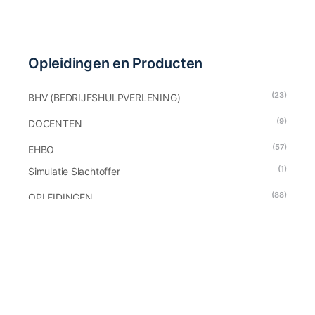
Opleidingen en Producten
(23)
BHV (BEDRIJFSHULPVERLENING)
(9)
DOCENTEN
(57)
EHBO
(1)
Simulatie Slachtoffer
(88)
OPLEIDINGEN
(0)
E-Learning
(10)
Examens
(15)
Instructeursopleiding
(6)
Nascholing Instructeurs