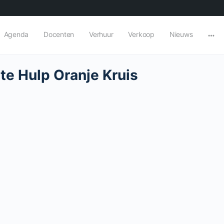
Agenda
Docenten
Verhuur
Verkoop
Nieuws
te Hulp Oranje Kruis