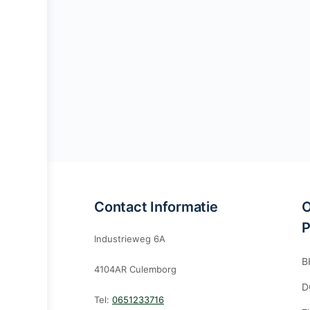
Contact Informatie
O
P
Industrieweg 6A
B
4104AR Culemborg
D
Tel:
0651233716